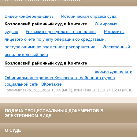
Видео-конференц-связь
Историческая справка суда
Козловский районный суд в Контакте
О мировых
судьях
Реквизиты для уплаты госпошлины
Реквизиты
лицевого счета по учету операций со средствами,
поступающими во временное распоряжение
Электронный
исполнительный лист
Козловский районный суд в Контакте
версия для печати
Официальная страница Козловского районного суда в
социальной сети "ВКонтакте"
опубликовано 15.11.2024 15:44 (МСК), изменено 18.11.2024 16:33 (МСК)
ПОДАЧА ПРОЦЕССУАЛЬНЫХ ДОКУМЕНТОВ В
ЭЛЕКТРОННОМ ВИДЕ
О СУДЕ