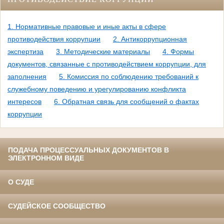
1. Нормативные правовые и иные акты в сфере
противодействия коррупции
2. Антикоррупционная
экспертиза
3. Методические материалы
4. Формы
документов, связанные с противодействием коррупции, для
заполнения
5. Комиссия по соблюдению требований к
служебному поведению и урегулированию конфликта
интересов
6. Обратная связь для сообщений о фактах
коррупции
ПОДАЧА ПРОЦЕССУАЛЬНЫХ ДОКУМЕНТОВ В
ЭЛЕКТРОННОМ ВИДЕ
О СУДЕ
СУДЕЙСКОЕ СООБЩЕСТВО