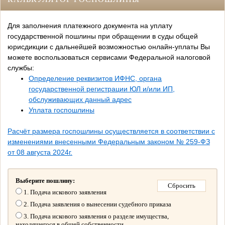
Для заполнения платежного документа на уплату
государственной пошлины при обращении в суды общей
юрисдикции с дальнейшей возможностью онлайн-уплаты Вы
можете воспользоваться сервисами Федеральной налоговой
службы:
Определение реквизитов ИФНС, органа
государственной регистрации ЮЛ и/или ИП,
обслуживающих данный адрес
Уплата госпошлины
Расчёт размера госпошлины осуществляется в соответствии с
изменениями внесенными Федеральным законом № 259-ФЗ
от 08 августа 2024г.
Выберите пошлину:
1. Подача искового заявления
2. Подача заявления о вынесении судебного приказа
3. Подача искового заявления о разделе имущества,
находящегося в общей собственности