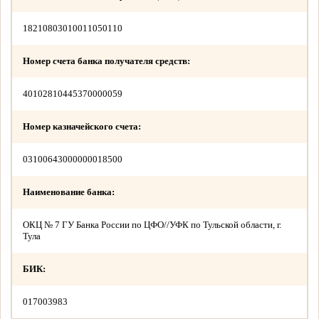
18210803010011050110
Номер счета банка получателя средств:
40102810445370000059
Номер казначейского счета:
03100643000000018500
Наименование банка:
ОКЦ № 7 ГУ Банка России по ЦФО//УФК по Тульской области, г.
Тула
БИК:
017003983